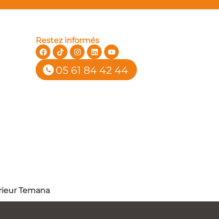
Restez informés
05 61 84 42 44
rieur Temana