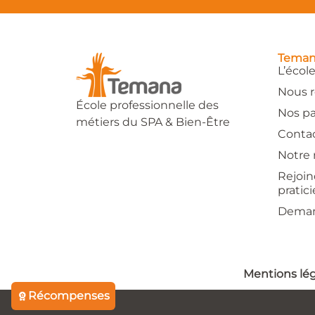
Tema
L’écol
Nous r
École professionnelle des
Nos pa
métiers du SPA & Bien-Être
Conta
Notre 
Rejoin
pratic
Deman
Mentions lég
Récompenses