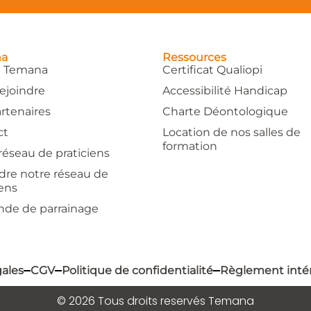
na
Ressources
e Temana
Certificat Qualiopi
ejoindre
Accessibilité Handicap
rtenaires
Charte Déontologique
ct
Location de nos salles de
formation
réseau de praticiens
dre notre réseau de
iens
de de parrainage
ales
CGV
Politique de confidentialité
Règlement inté
© 2026 Tous droits reservés Temana