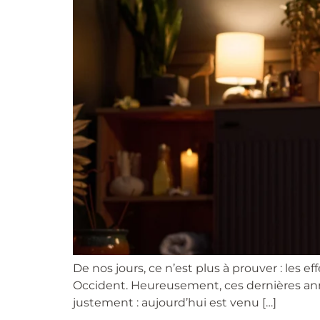
De nos jours, ce n’est plus à prouver : les
Occident. Heureusement, ces dernières année
justement : aujourd’hui est venu […]