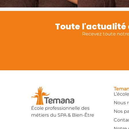
Toute l'actualit
Recevez toute notre 
Tema
L’écol
Nous r
École professionnelle des
Nos pa
métiers du SPA & Bien-Être
Conta
Notre 