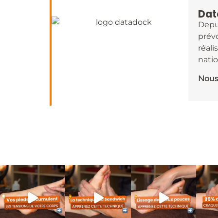
Dat
Depui
prévo
réal
natio
Nous