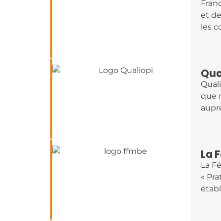
Fran
et de
les c
Qua
Qual
que 
auprè
La 
La F
« Pra
établ