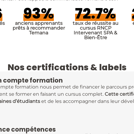
6
93
%
72.7
%
és
anciens apprenants
taux de réussite au
prêts à recommander
cursus RNCP
Temana
Intervenant SPA &
Bien-Être
Nos certifications & labels
 compte formation
ompte formation nous permet de financer le parcours pro
ent se former en faisant un cursus complet.
Cette certif
aines d’étudiants
et de les accompagner dans leur déve
nce compétences