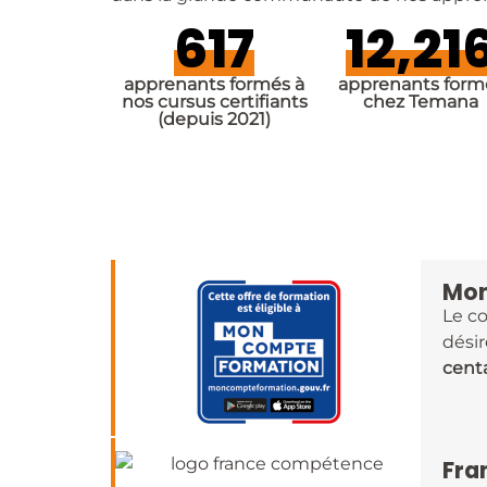
617
12,21
apprenants formés à
apprenants form
nos cursus certifiants
chez Temana
(depuis 2021)
Mon
Le c
désir
cent
Fra