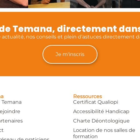
é de Temana, directement dans
actualité, nos conseils et plein d’astuces directement da
Je m'inscris
na
Ressources
e Temana
Certificat Qualiopi
ejoindre
Accessibilité Handicap
rtenaires
Charte Déontologique
ct
Location de nos salles de
formation
réseau de praticiens