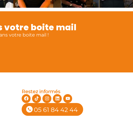
 votre boite mail
ns votre boite mail !
Restez informés
05 61 84 42 44