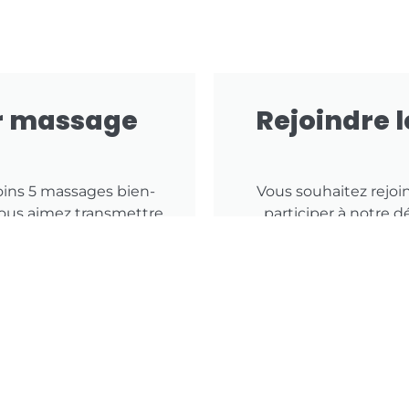
r massage
Rejoindre l
oins 5 massages bien-
Vous souhaitez rejoi
 vous aimez transmettre
participer à notre
tulez !
can