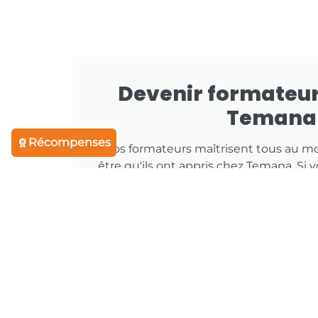
Devenir formateu
Temana
Récompenses
Nos formateurs maîtrisent tous au m
être qu'ils ont appris chez Temana. Si
autant que masser, pos
Je postule