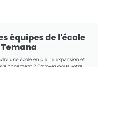
es équipes de l'école
Temana
ndre une école en pleine expansion et
 développement ? Envoyez-nous votre
didature spontanée !
Je postule