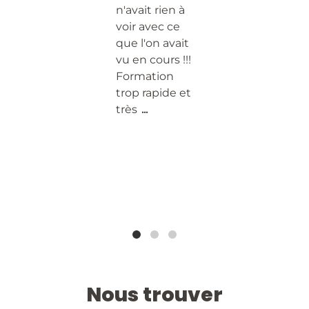
n'avait rien à
P
voir avec ce
E
e.
que l'on avait
l
vu en cours !!!
M
Formation
e
trop rapide et
C
très
...
m
j
Nous trouver