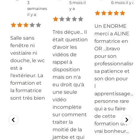
il
3
5 mois il
6 mois il y a
semaines
y a
il y a
Un ENORME
Très déçue... Il
L
merci a ALINE
Salle sans
était question
a
formatrice en
fenêtre ni
d'avoir les
p
OR ...bravo
vestiaire ni
vidéos de
e
pour son
douche, le wc
rappel à
à
professionnalisme
est a
disposition
D
sa patience et
l'extérieur. La
mais on n'a
v
son don pour
formation et
s
eu droit qu'à
s
l
la formatrice
te
une seule
d
apprentissage.....
sont très bien
la
vidéo
p
personne rare
ès
incomplète
s
qui a su faire
du
sur comment
f
de cette
traiter la
d
formation un
moitié de la
p
vrai bonheur...
jambe et qui
n