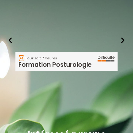
Difficulté
1 jour soit 7 heures
2 j
Formation Posturologie
Mas