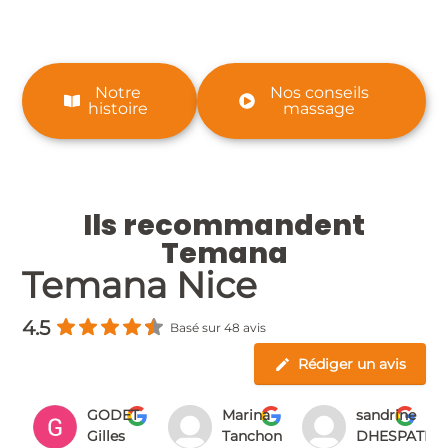
post-formation avec des moyens pédagogiques
modernes.
Notre
Nos conseils
histoire
massage
Ils recommandent
Temana
Temana Nice
4.5
Basé sur 48 avis
Rédiger un avis
ne
GODET
Marina
sandrine
d
Gilles
Tanchon
DHESPATELL