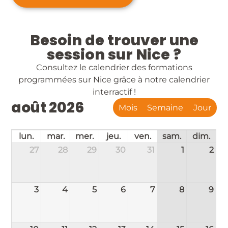
Besoin de trouver une
session sur Nice ?
Consultez le calendrier des formations
programmées sur Nice grâce à notre calendrier
interractif !
août 2026
Mois
Semaine
Jour
lun.
mar.
mer.
jeu.
ven.
sam.
dim.
27
28
29
30
31
1
2
3
4
5
6
7
8
9