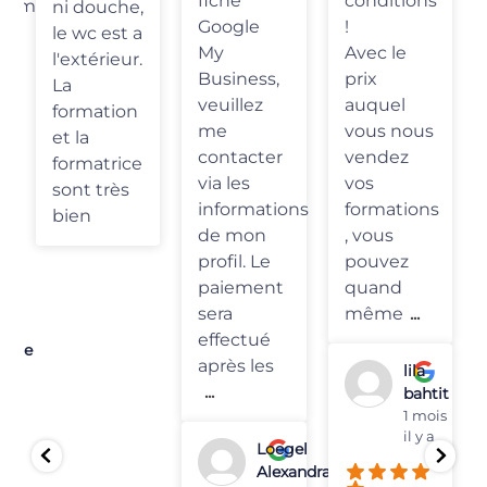
fiche
conditions
omme
ni douche,
Google
!
le wc est a
My
Avec le
l'extérieur.
Business,
prix
La
veuillez
auquel
formation
me
vous nous
et la
contacter
vendez
formatrice
via les
vos
sont très
informations
formations
bien
de mon
, vous
profil. Le
pouvez
paiement
quand
sera
même
...
effectué
lene
après les
lila
and
...
bahtit
s il
1 mois
il y a
Loegel
Alexandra