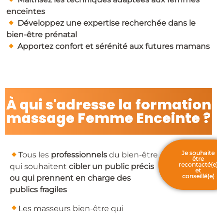
enceintes
​
Développez une expertise recherchée dans le
bien-être prénatal
​
Apportez confort et sérénité aux futures mamans
À qui s'adresse la formation
massage Femme Enceinte ?
Je souhaite
​Tous les
professionnels
du bien-être
être
recontacté(e
qui souhaitent
cibler un public précis
et
conseillé(e)
ou qui prennent en charge des
publics fragiles
​Les masseurs bien-être qui