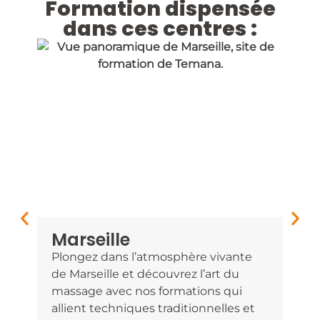
Formation dispensée
dans ces centres :
Marseille
To
Plongez dans l’atmosphère vivante
Déc
de Marseille et découvrez l’art du
à To
massage avec nos formations qui
s’al
allient techniques traditionnelles et
dem