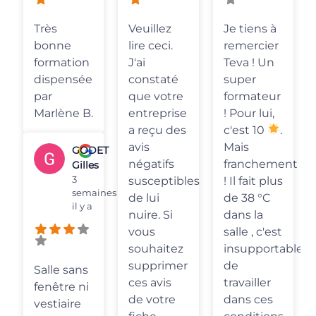
Très
Veuillez
Je tiens à
bonne
lire ceci.
remercier
formation
J'ai
Teva ! Un
dispensée
constaté
super
par
que votre
formateur
Marlène B.
entreprise
! Pour lui,
a reçu des
c'est 10
.
avis
Mais
GODET
négatifs
franchement
Gilles
3
susceptibles
! Il fait plus
semaines
de lui
de 38 °C
il y a
nuire. Si
dans la
vous
salle , c'est
souhaitez
insupportable
supprimer
de
Salle sans
ces avis
travailler
fenêtre ni
de votre
dans ces
vestiaire