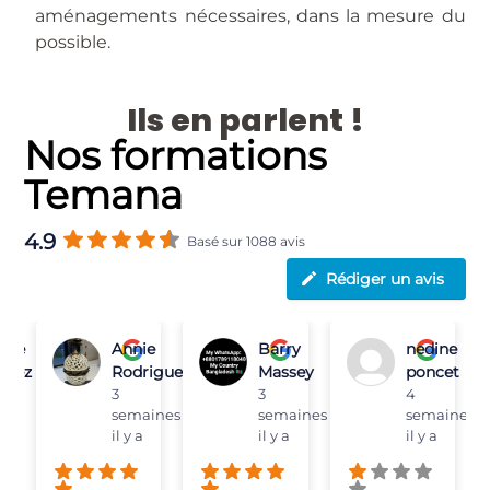
aménagements nécessaires, dans la mesure du
possible.
Ils en parlent !
Nos formations
Temana
4.9
Basé sur 1088 avis
Rédiger un avis
inie
Annie
Barry
nedine
inez
Rodriguez
Massey
poncet
s il
3
3
4
semaines
semaines
semaines
il y a
il y a
il y a