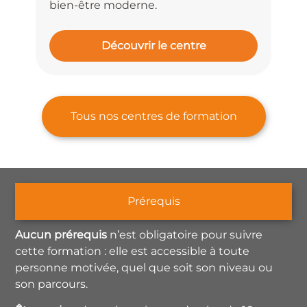
bien-être moderne.
Vill
Découvrir le centre
Tous nos centres de formation
Prérequis
Aucun prérequis
n’est obligatoire pour suivre
cette formation : elle est accessible à toute
personne motivée, quel que soit son niveau ou
son parcours.