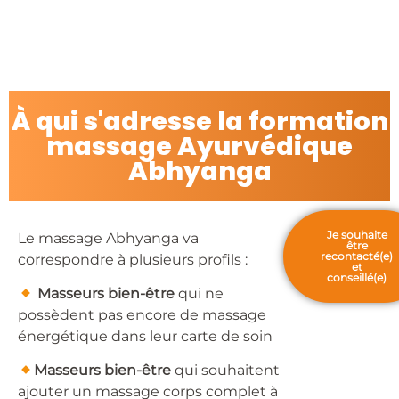
À qui s'adresse la formation
massage Ayurvédique
Abhyanga
Je souhaite
Le massage Abhyanga va
être
recontacté(e)
correspondre à plusieurs profils :
et
conseillé(e)
​
Masseurs bien-être
qui ne
possèdent pas encore de massage
énergétique dans leur carte de soin
Masseurs
bien-être
qui souhaitent
ajouter un massage corps complet à