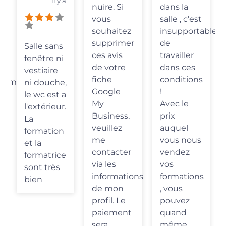
il y a
nuire. Si
dans la
conseils.
vous
salle , c'est
Une
souhaitez
insupportable
formation
supprimer
de
ans
de qualité
ces avis
travailler
 ni
que je
de votre
dans ces
re
recommand
fiche
conditions
che,
avec
Google
!
st a
plaisir.
My
Avec le
eur.
Merci !
Business,
prix
veuillez
auquel
ion
me
vous nous
contacter
vendez
rice
via les
vos
ès
informations
formations
de mon
, vous
profil. Le
pouvez
paiement
quand
sera
même
...