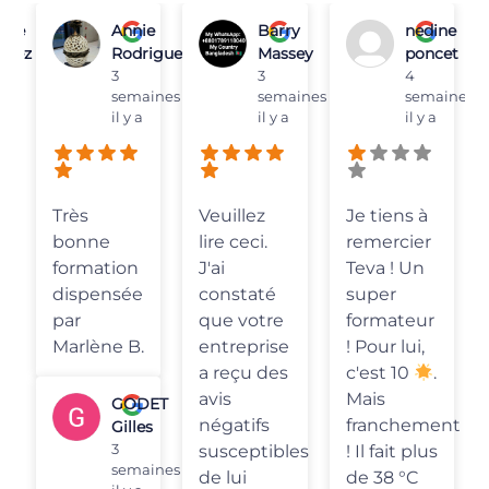
Annie
Barry
nedine
Débor
Rodriguez
Massey
poncet
1 mois i
y a
3
3
4
semaines
semaines
semaines
il y a
il y a
il y a
Très belle
expérience
Veuillez
Je tiens à
! Un
lire ceci.
remercier
formateur
ion
J'ai
Teva ! Un
sympathiqu
sée
constaté
super
expériment
que votre
formateur
et
e B.
entreprise
! Pour lui,
pédagogue,
a reçu des
c'est 10
.
avec des
avis
Mais
GODET
explications
négatifs
franchement
Gilles
claires et
3
susceptibles
! Il fait plus
de
semaines
de lui
de 38 °C
précieux