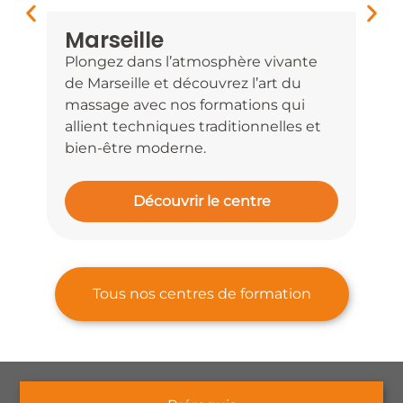
Marseille
To
Plongez dans l’atmosphère vivante
Déc
de Marseille et découvrez l’art du
à To
massage avec nos formations qui
s’al
allient techniques traditionnelles et
dem
bien-être moderne.
Vill
Découvrir le centre
Tous nos centres de formation