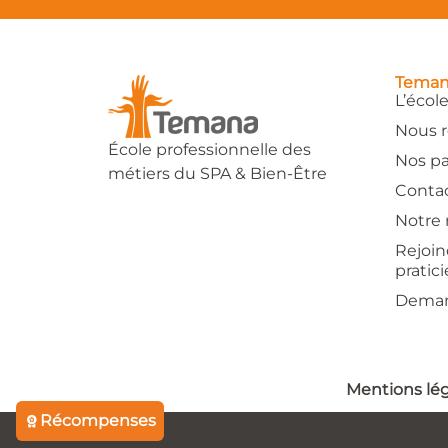
Tema
L’écol
Nous r
École professionnelle des
Nos pa
métiers du SPA & Bien-Être
Conta
Notre 
Rejoin
pratic
Deman
Mentions lég
Récompenses