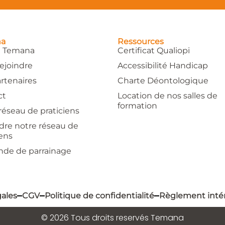
na
Ressources
e Temana
Certificat Qualiopi
ejoindre
Accessibilité Handicap
rtenaires
Charte Déontologique
ct
Location de nos salles de
formation
réseau de praticiens
dre notre réseau de
iens
de de parrainage
ales
CGV
Politique de confidentialité
Règlement inté
© 2026 Tous droits reservés Temana