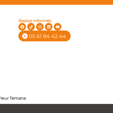
Restez informés
05 61 84 42 44
rieur Temana