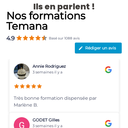
Ils en parlent !
Nos formations
Temana
4.9
Basé sur 1088 avis
Rédiger un avis
Barry Massey
3 semaines il y a
Veuillez lire ceci. J'ai constaté que votre
entreprise a reçu des avis négatifs
susceptibles de lui nuire. Si vous souhaitez
supprimer ces avis de votre fiche Google My
Business, veuillez me contacter via les