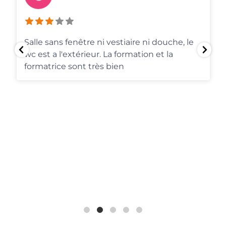
informations de mon profil. Le paiement
sera effectué après les
...
Loegel Alexandra
3 semaines il y a
Un formateur exceptionnel, mais des
conditions d’accueil déplorables. Un local
qui n'est pas à la hauteur et en complet
décalage avec l'image de marque de
l'entreprise. 10 personnes dans un petit
espace, non ventilé, ni climatisé (investir
dans quelques ventilateurs ne semble
...