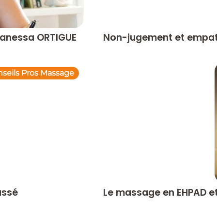
 Vanessa ORTIGUE
Non-jugement et empat
seils Pros Massage
assé
Le massage en EHPAD et