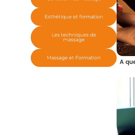
Esthétique et formation
Les techniques de
massage
Massage et Formation
A qu