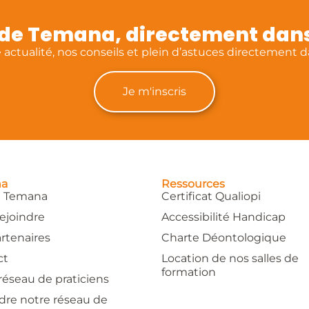
é de Temana, directement dans
actualité, nos conseils et plein d’astuces directement da
Je m'inscris
na
Ressources
e Temana
Certificat Qualiopi
ejoindre
Accessibilité Handicap
rtenaires
Charte Déontologique
ct
Location de nos salles de
formation
réseau de praticiens
dre notre réseau de