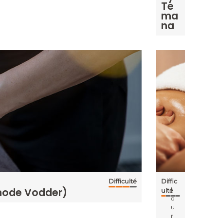
Te
ma
na
1
Difficulté
Diffic
thode Vodder)
j
ulté
o
u
r