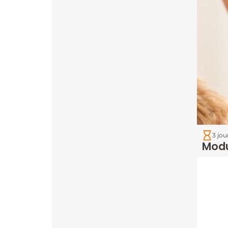
3 jou
Modu