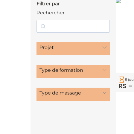
Filtrer par
Rechercher
Projet
Type de formation
8 jou
RS –
Type de massage