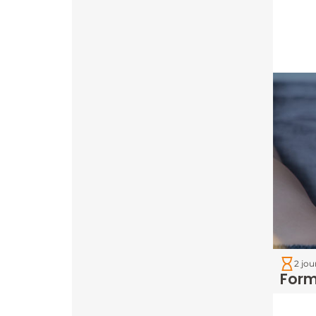
2 jou
Form