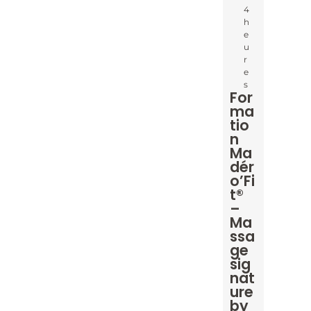
4
h
e
u
r
e
s
For
ma
tio
n
Ma
dér
o’Fi
t®
–
Ma
ssa
ge
sig
nat
ure
by