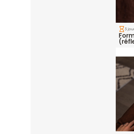
3 jou
Form
(réfl