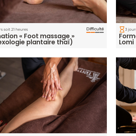
Difficulté
rs soit 21 heures
3 jour
ation « Foot massage »
Form
exologie plantaire thaï)
Lomi