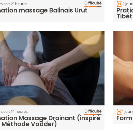
Difficulté
rs soit 21 heures
2 jour
ation massage Balinais Urut
Prati
Tibét
Difficulté
rs soit 14 heures
1 jour
ation Massage Drainant (inspiré
Form
a Méthode Vodder)