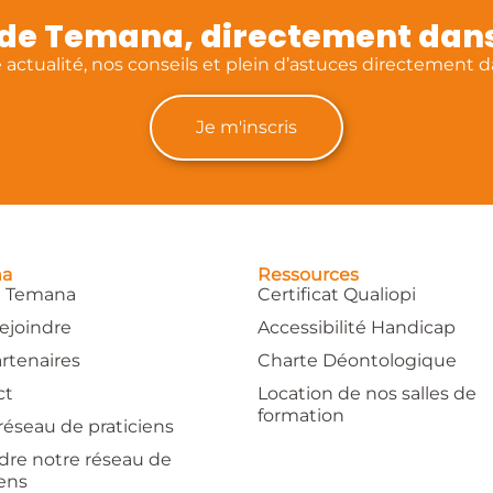
é de Temana, directement dans
actualité, nos conseils et plein d’astuces directement da
Je m'inscris
na
Ressources
e Temana
Certificat Qualiopi
ejoindre
Accessibilité Handicap
rtenaires
Charte Déontologique
ct
Location de nos salles de
formation
réseau de praticiens
dre notre réseau de
iens