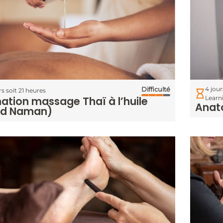
4 jour
Difficulté
rs soit 21 heures
ation massage Thaï à l’huile
Learn
Anato
ad Naman)