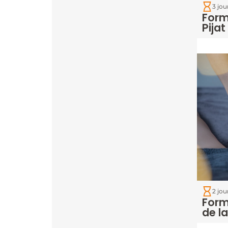
3 jou
Form
Pijat
2 jou
Form
de l