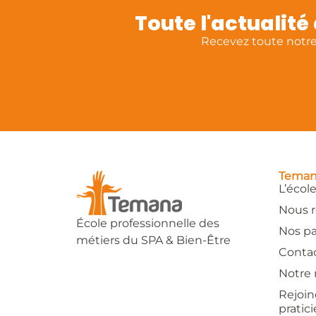
Toute l'actualit
Recevez toute notre 
Tema
L’écol
Nous r
École professionnelle des
Nos pa
métiers du SPA & Bien-Être
Conta
Notre 
Rejoin
pratic