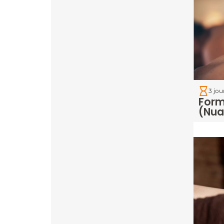
3 jou
Form
(Nu