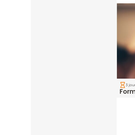
3 jou
Form