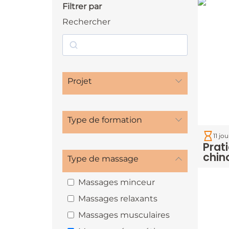
Filtrer par
Rechercher
Projet
Type de formation
11 jo
Prat
chin
Type de massage
Massages minceur
Massages relaxants
Massages musculaires