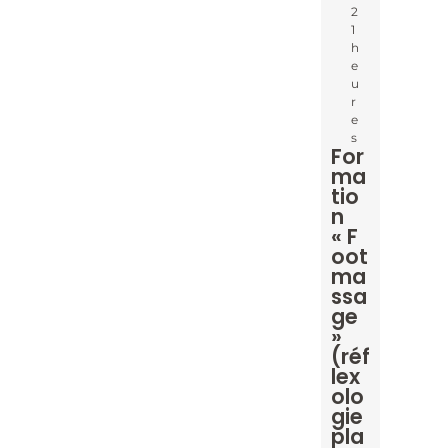
2
1
h
e
u
r
e
s
For
ma
tio
n
« F
oot
ma
ssa
ge
»
(réf
lex
olo
gie
pla