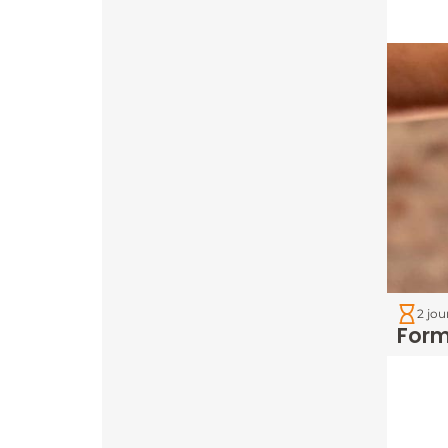
2 jou
Form