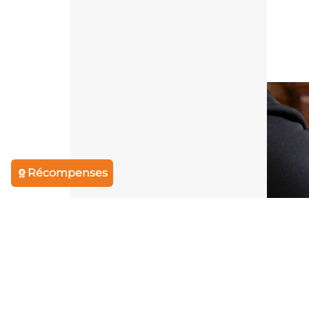
Récompenses
3 jou
Form