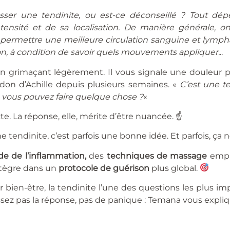
asser une tendinite, ou est-ce déconseillé ? Tout dép
ntensité et de sa localisation. De manière générale, 
ermettre une meilleure circulation sanguine et lympha
son, à condition de savoir quels mouvements appliquer.
..
n grimaçant légèrement. Il vous signale une douleur pe
on d’Achille depuis plusieurs semaines. «
C’est une t
 vous pouvez faire quelque chose ?
«
te. La réponse, elle, mérite d’être nuancée. ☝️
tendinite, c’est parfois une bonne idée. Et parfois, ça ne
de de l’inflammation,
des
techniques de massage
emplo
ntègre dans un
protocole de guérison
plus global.
bien-être, la tendinite l’une des questions les plus imp
ssez pas la réponse, pas de panique : Temana vous expliq