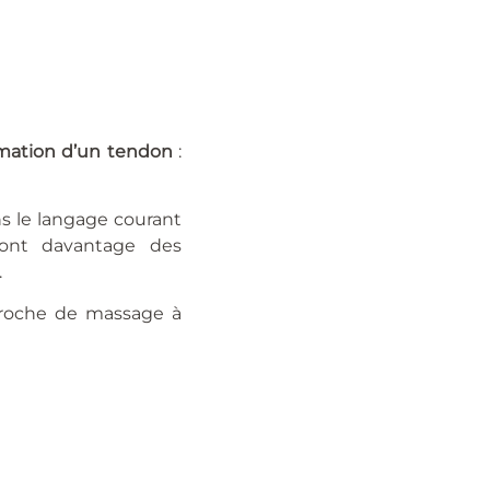
mmation d’un tendon
:
ns le langage courant
sont davantage des
.
pproche de massage à